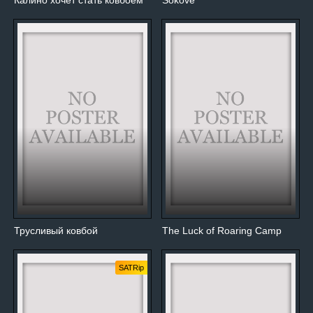
Калино хочет стать ковбоем
Sokové
Трусливый ковбой
The Luck of Roaring Camp
SATRip