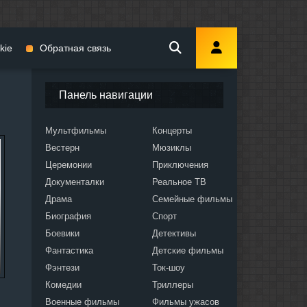
kie
Обратная связь
Панель навигации
Мультфильмы
Концерты
Вестерн
Мюзиклы
мы
Церемонии
Приключения
Документалки
Реальное ТВ
Драма
Семейные фильмы
Биография
Спорт
Боевики
Детективы
ослых
Фантастика
Детские фильмы
Фэнтези
Ток-шоу
Комедии
Триллеры
Военные фильмы
Фильмы ужасов