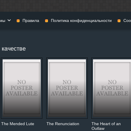
мы
Правила
Политика конфиденциальности
Coo
фильмы
Фэнтези
Мюзиклы
 качестве
н
Комедии
Приключения
нии
Военные фильмы
Реальное ТВ
нталки
Криминал
Семейные филь
Мелодрамы
Спорт
фия
Музыка
Детективы
и
История
Детские фильмы
тика
Концерты
Ток-шоу
 ужасов
Триллеры
Фильмы для взр
 фильмы
Короткометражки
The Mended Lute
The Renunciation
The Heart of an
Outlaw