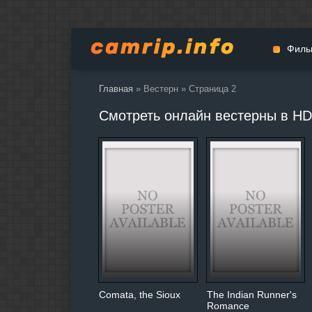
Филь
Главная
» Вестерн » Страница 2
Мульт
Смотреть онлайн вестерны в HD
Вестер
Церемо
Докуме
Драма
Биогра
Боевик
Фантас
Фильмы
Общие
Comata, the Sioux
The Indian Runner's
Romance