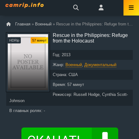
Главная
»
Военный
» Rescue in the Philippines: Refuge from the Holocaust
Rescue in the Philippines: Refuge
from the Holocaust
HDRip
57 минут
Год:
2013
Жанр:
Военный
,
Документальный
Страна:
США
Время:
57 минут
Режиссер:
Russell Hodge, Cynthia Scott-
Johnson
В главных ролях: -