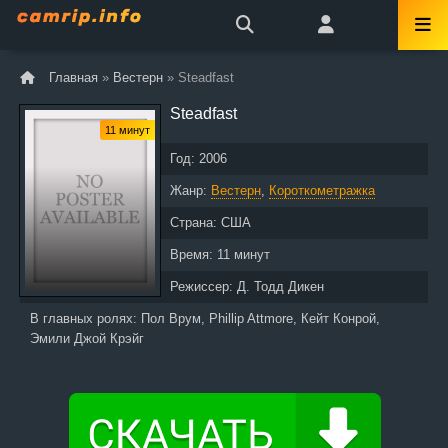
Главная
»
Вестерн
» Steadfast
Steadfast
11 минут
Год:
2006
Жанр:
Вестерн
,
Короткометражка
Страна:
США
Время:
11 минут
Режиссер:
Д. Тодд Дикен
В главных ролях:
Пол Врум, Phillip Attmore, Кейт Конрой,
Эмили Джой Крэйг