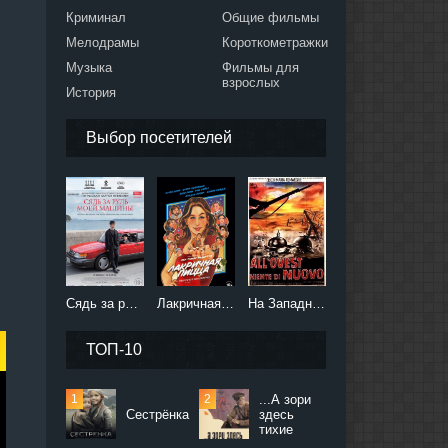
Криминал
Общие фильмы
Мелодрамы
Короткометражки
Музыка
Фильмы для
взрослых
История
Выбор посетителей
Сядь за руль моей машины (2021)
Лакричная пицца (2021)
На Западном фронте без перемен (2022)
ТОП-10
...А зори
Сестрёнка
здесь
тихие