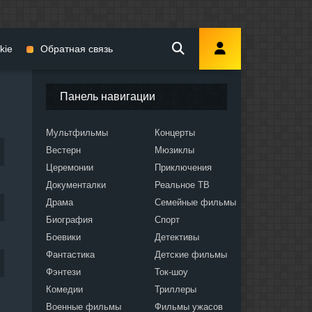
kie
Обратная связь
Панель навигации
Мультфильмы
Концерты
Вестерн
Мюзиклы
мы
Церемонии
Приключения
Документалки
Реальное ТВ
Драма
Семейные фильмы
Биография
Спорт
Боевики
Детективы
ослых
Фантастика
Детские фильмы
Фэнтези
Ток-шоу
Комедии
Триллеры
Военные фильмы
Фильмы ужасов