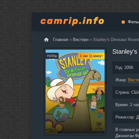
Филь
Главная
»
Вестерн
» Stanley's Dinosaur Roun
Мульт
Stanley'
Вестер
HDRip
1 час 11 минут
Церемо
Год:
2006
Докуме
Жанр:
Драма
Вест
Биогра
Страна:
СШ
Боевик
Фантас
Время:
1 ча
Фильмы
Режиссер:
Д
Общие
В главных 
Джонатан Фр