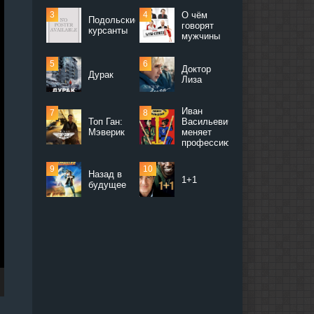
О чём
Подольские
говорят
курсанты
мужчины
Доктор
Дурак
Лиза
Иван
Топ Ган:
Васильевич
Мэверик
меняет
профессию
Назад в
1+1
будущее