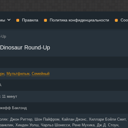
мы
Правила
Политика конфиденциальности
Coo
d-Up
фильмы
Фэнтези
Мюзиклы
s Dinosaur Round-Up
н
Комедии
Приключения
нии
Военные фильмы
Реальное ТВ
нталки
Криминал
Семейные филь
ерн
,
Мультфильм
,
Семейный
Мелодрамы
Спорт
фия
Музыка
Детективы
А
и
История
Детские фильмы
тика
Концерты
Ток-шоу
с 11 минут
 ужасов
Триллеры
Фильмы для взр
жефф Баклэнд
 фильмы
Короткометражки
ролях:
Джон Риттер, Шон Пайфром, Кайлан Джонс, Хиллари Бэйли Смит,
анклин, Хинден Уолш, Чарльз Шонесси, Рене Мухика, Дж.Д. Стоун,