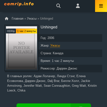
Главная
»
Ужасы
» Unhinged
Unhinged
HDRip
1 час 2 минуты
Год:
2006
Жанр:
Ужасы
Страна:
Канада
Время:
1 час 2 минуты
Режиссер:
Даррен Джонс
В главных ролях:
Адам Лолачер, Линда Стэнг, Елена
Есоволова, Даррен Джонс, Dalj Brar, Билли Холл, Jackie
Armstrong, Jennifer Watt, Sean Connaughton, Greg Watt, Kristin
Loeck, Chika