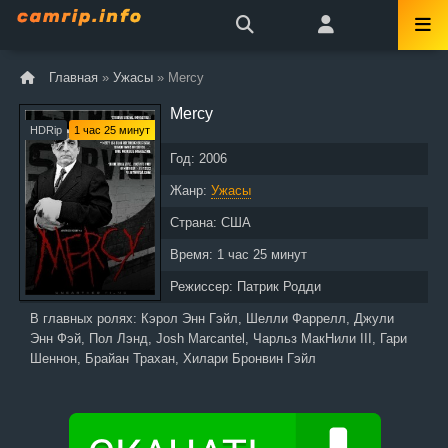
Главная
»
Ужасы
» Mercy
Mercy
HDRip
1 час 25 минут
Год:
2006
Жанр:
Ужасы
Страна:
США
Время:
1 час 25 минут
Режиссер:
Патрик Родди
В главных ролях:
Кэрол Энн Гэйл, Шелли Фаррелл, Джули
Энн Фэй, Пол Лэнд, Josh Marcantel, Чарльз МакНили III, Гари
Шеннон, Брайан Трахан, Хилари Бронвин Гэйл