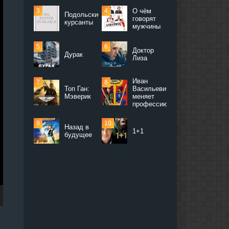
О чём
Подольские
говорят
курсанты
мужчины
Доктор
Дурак
Лиза
Иван
Топ Ган:
Васильевич
Мэверик
меняет
профессию
Назад в
1+1
будущее