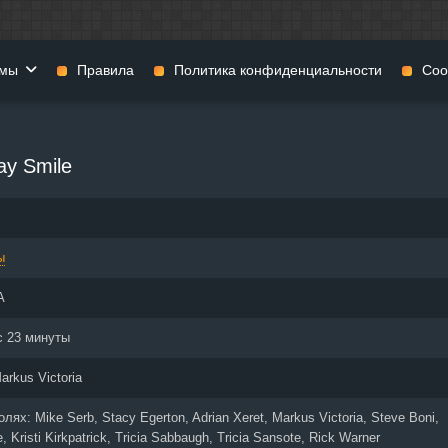
мы
Правила
Политика конфиденциальности
Coo
фильмы
Фэнтези
Мюзиклы
ay Smile
н
Комедии
Приключения
нии
Военные фильмы
Реальное ТВ
нталки
Криминал
Семейные филь
ы
Мелодрамы
Спорт
фия
Музыка
Детективы
А
и
История
Детские фильмы
тика
Концерты
Ток-шоу
с 23 минуты
 ужасов
Триллеры
Фильмы для взр
arkus Victoria
 фильмы
Короткометражки
ролях:
Mike Serb, Stacy Egerton, Adrian Xeret, Markus Victoria, Steve Boni,
, Kristi Kirkpatrick, Tricia Sabbaugh, Tricia Sansote, Rick Warner