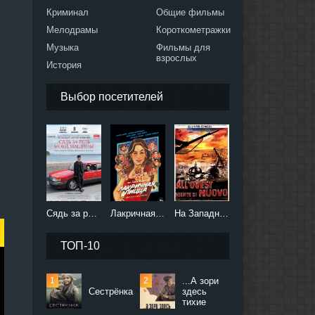
Криминал
Общие фильмы
Мелодрамы
Короткометражки
Музыка
Фильмы для
взрослых
История
Выбор посетителей
Сядь за руль моей машины (2021)
Лакричная пицца (2021)
На Западном фронте без перемен (2022)
ТОП-10
...А зори
Сестрёнка
здесь
тихие