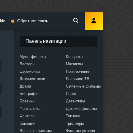
kie
Обратная связь
Панель навигации
Мультфильмы
Концерты
Вестерн
Мюзиклы
мы
Церемонии
Приключения
Документалки
Реальное ТВ
Драма
Семейные фильмы
Биография
Спорт
Боевики
Детективы
ослых
Фантастика
Детские фильмы
Фэнтези
Ток-шоу
Комедии
Триллеры
Военные фильмы
Фильмы ужасов