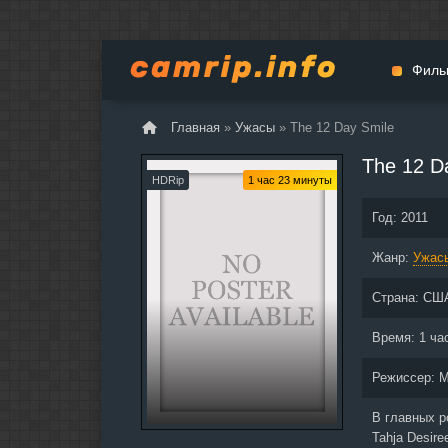
Филь
Главная
»
Ужасы
» The 12 Day Smile
Мульт
The 12 D
Вестер
HDRip
1 час 23 минуты
Церемо
Год:
2011
Докуме
Жанр:
Драма
Ужас
Биогра
Страна:
СШ
Боевик
Фантас
Время:
1 ча
Фильмы
Режиссер:
M
Общие
В главных 
Tahja Desiree