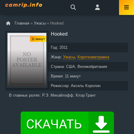
Главная
»
Ужасы
» Hooked
Hooked
11 минут
Год:
2011
Жанр:
Ужасы
,
Короткометражка
Страна:
США, Великобритания
Время:
11 минут
Режиссер:
Аксель Кэролин
В главных ролях:
Р.Э. Михайлофф, Клэр Грант