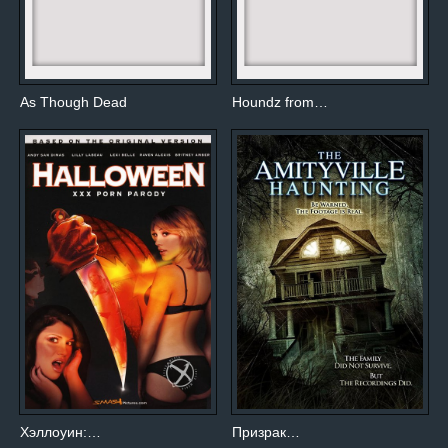
As Though Dead
Houndz from…
Хэллоуин:…
Призрак…