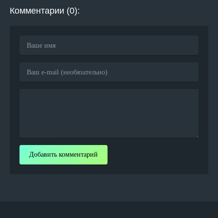
Комментарии (0):
Добавить комментарий