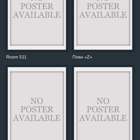
Room 511
План «Z»