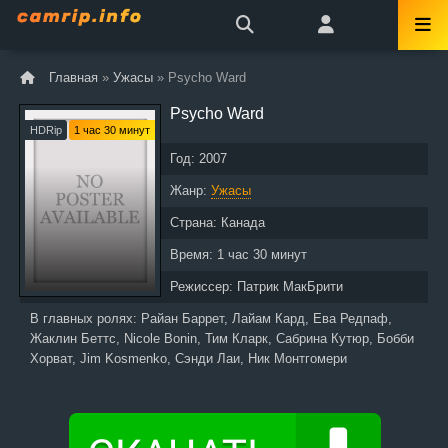
Главная
»
Ужасы
» Psycho Ward
Psycho Ward
HDRip
1 час 30 минут
Год:
2007
Жанр:
Ужасы
Страна:
Канада
Время:
1 час 30 минут
Режиссер:
Патрик МакБрити
В главных ролях:
Райан Баррет, Лайам Кард, Ева Редпаф,
Жаклин Беттс, Nicole Bonin, Тим Кларк, Сабрина Кутюр, Бобби
Хорват, Jim Kosmenko, Сэнди Лаи, Ник Монтгомери