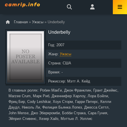
Главная
»
Ужасы
» Underbelly
Underbelly
Год:
2007
Жанр:
Ужасы
Страна:
США
Время: -
Режиссер:
Мэтт А. Кейд
В главных ролях:
Робин МакГи, Джон Франклин, Грант Джеймс,
Marzee Crum, Марк Риб, Дженнифер Харлоу, Лора Бэйли,
Фриц Бир, Cody Leshikar, Хоук Сторм, Гарри Питерс, Келли
Даудл, Николь Ли, Фелиция Бьянка Лопез, Джесса Сеттл,
John Mense, Джо Эберкромби, Бобби Страка, Сара Гуния,
Эйприл Стивенс, Хезер Хайз, Мэттью Л. Уоллис