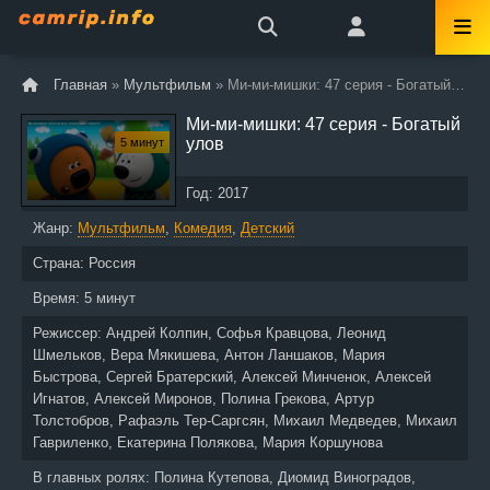
Главная
»
Мультфильм
» Ми-ми-мишки: 47 серия - Богатый улов
Ми-ми-мишки: 47 серия - Богатый
улов
5 минут
Год:
2017
Жанр:
Мультфильм
,
Комедия
,
Детский
Страна:
Россия
Время:
5 минут
Режиссер:
Андрей Колпин, Софья Кравцова, Леонид
Шмельков, Вера Мякишева, Антон Ланшаков, Мария
Быстрова, Сергей Братерский, Алексей Минченок, Алексей
Игнатов, Алексей Миронов, Полина Грекова, Артур
Толстобров, Рафаэль Тер-Саргсян, Михаил Медведев, Михаил
Гавриленко, Екатерина Полякова, Мария Коршунова
В главных ролях:
Полина Кутепова, Диомид Виноградов,