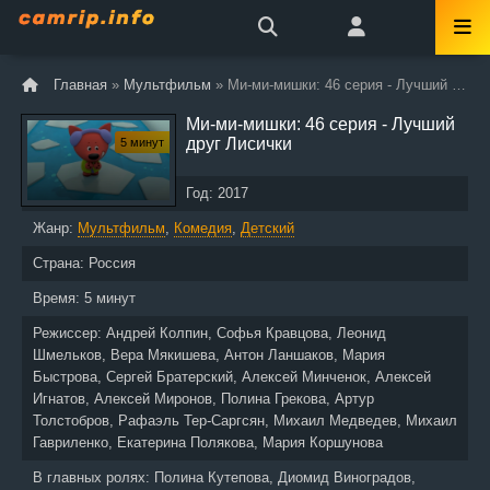
Главная
»
Мультфильм
» Ми-ми-мишки: 46 серия - Лучший друг Лисички
Ми-ми-мишки: 46 серия - Лучший
друг Лисички
5 минут
Год:
2017
Жанр:
Мультфильм
,
Комедия
,
Детский
Страна:
Россия
Время:
5 минут
Режиссер:
Андрей Колпин, Софья Кравцова, Леонид
Шмельков, Вера Мякишева, Антон Ланшаков, Мария
Быстрова, Сергей Братерский, Алексей Минченок, Алексей
Игнатов, Алексей Миронов, Полина Грекова, Артур
Толстобров, Рафаэль Тер-Саргсян, Михаил Медведев, Михаил
Гавриленко, Екатерина Полякова, Мария Коршунова
В главных ролях:
Полина Кутепова, Диомид Виноградов,