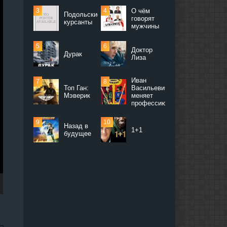
О чём
Подольские
говорят
курсанты
мужчины
Доктор
Дурак
Лиза
Иван
Топ Ган:
Васильевич
Мэверик
меняет
профессию
Назад в
1+1
будущее