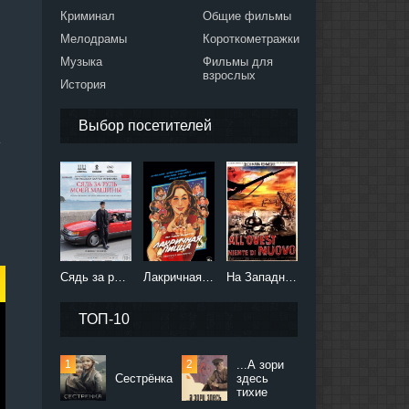
Криминал
Общие фильмы
Мелодрамы
Короткометражки
Музыка
Фильмы для
взрослых
История
Выбор посетителей
,
Сядь за руль моей машины (2021)
Лакричная пицца (2021)
На Западном фронте без перемен (2022)
ТОП-10
...А зори
Сестрёнка
здесь
тихие