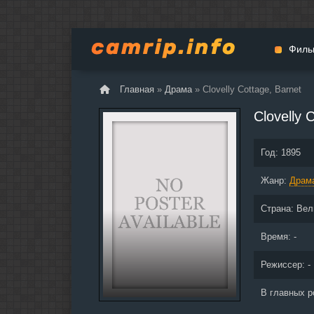
Филь
Главная
»
Драма
» Clovelly Cottage, Barnet
Мульт
Clovelly 
Вестер
Церемо
Год:
1895
Докуме
Жанр:
Драма
Драм
Биогра
Страна:
Вел
Боевик
Фантас
Время: -
Фильмы
Режиссер: -
Общие
В главных 