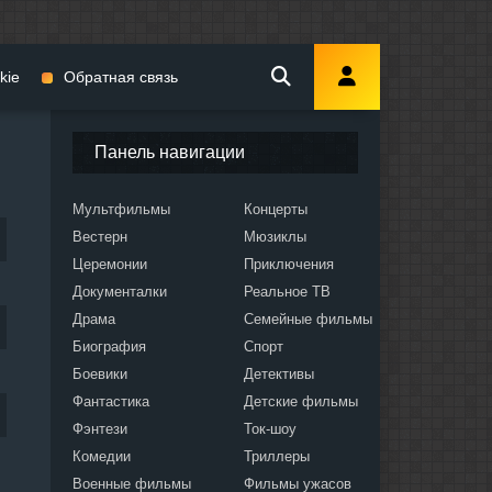
kie
Обратная связь
Панель навигации
Мультфильмы
Концерты
Вестерн
Мюзиклы
мы
Церемонии
Приключения
Документалки
Реальное ТВ
Драма
Семейные фильмы
Биография
Спорт
Боевики
Детективы
ослых
Фантастика
Детские фильмы
Фэнтези
Ток-шоу
Комедии
Триллеры
Военные фильмы
Фильмы ужасов