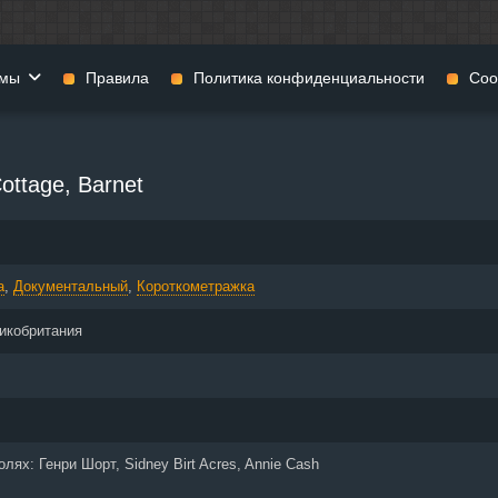
мы
Правила
Политика конфиденциальности
Coo
фильмы
Фэнтези
Мюзиклы
Cottage, Barnet
н
Комедии
Приключения
нии
Военные фильмы
Реальное ТВ
нталки
Криминал
Семейные филь
а
,
Документальный
,
Короткометражка
Мелодрамы
Спорт
фия
Музыка
Детективы
икобритания
и
История
Детские фильмы
тика
Концерты
Ток-шоу
 ужасов
Триллеры
Фильмы для взр
 фильмы
Короткометражки
ролях:
Генри Шорт, Sidney Birt Acres, Annie Cash