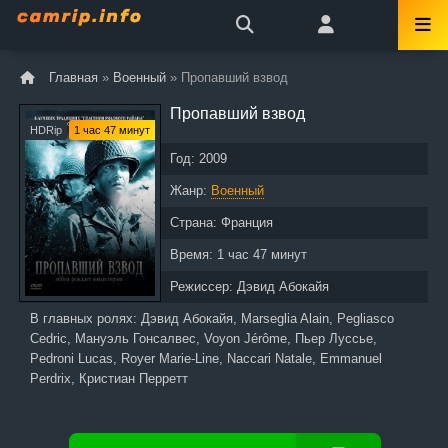
Главная
»
Военный
» Пропавший взвод
Пропавший взвод
HDRip
1 час 47 минут
Год:
2009
Жанр:
Военный
Страна:
Франция
Время:
1 час 47 минут
Режиссер:
Дэвид Абокайя
В главных ролях:
Дэвид Абокайя, Marseglia Alain, Pegliasco
Cedric, Мануэль Гонсалвес, Voyon Jérôme, Пьер Луссье,
Pedroni Lucas, Royer Marie-Line, Naccari Natale, Emmanuel
Perdrix, Кристиан Перретт