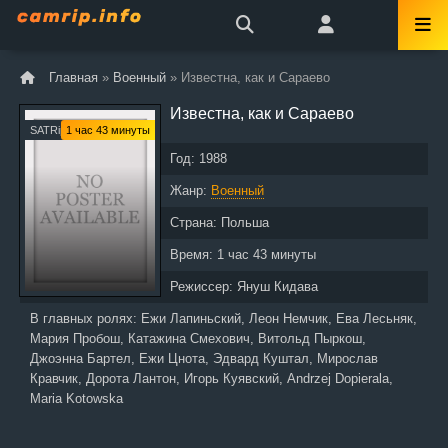
Главная
»
Военный
» Известна, как и Сараево
Известна, как и Сараево
SATRip
1 час 43 минуты
Год:
1988
Жанр:
Военный
Страна:
Польша
Время:
1 час 43 минуты
Режиссер:
Януш Кидава
В главных ролях:
Ежи Лапиньский, Леон Немчик, Ева Лесьняк,
Мария Пробош, Катажина Смехович, Витольд Пыркош,
Джоэнна Бартел, Ежи Цнота, Эдвард Куштал, Мирослав
Кравчик, Дорота Лантон, Игорь Куявский, Andrzej Dopierala,
Maria Kotowska