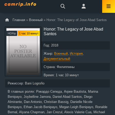
Главная
»
Военный
» Honor: The Legacy of Jose Abad Santos
Honor: The Legacy of Jose Abad
Santos
HDRip
1 час 10 минут
Год:
2018
Жанр:
Военный
,
История
,
Документальный
Страна:
Филиппины
Время:
1 час 10 минут
Режиссер:
Bani Logroño
В главных ролях:
Рикардо Сепеда, Arpee Bautista, Marina
Benipayo, Joybelline Jamora, Daniel Abad Santos, Diego
Almirante, Dan Antonio, Christian Bassig, Danielle Nicole
Benipayo, Ethan Jacob Benipayo, Megan Leigh Benipayo, Ronalde
Bernal, Alyana Chapman, Jan Crezul, Alexis Valerie Cua, Michael