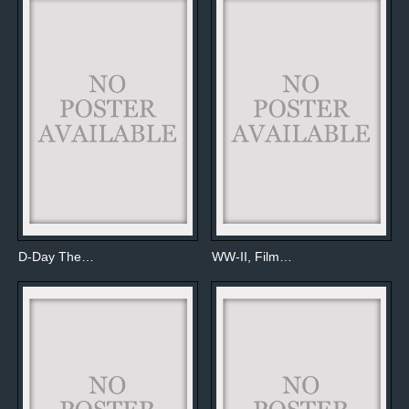
D-Day The…
WW-II, Film…