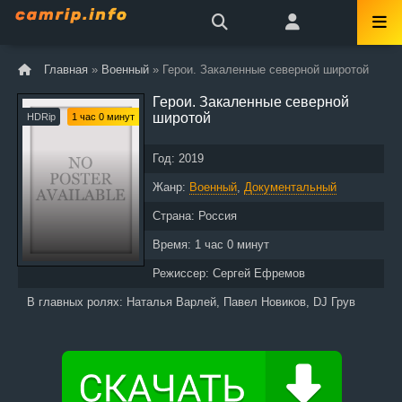
Главная
»
Военный
» Герои. Закаленные северной широтой
Герои. Закаленные северной
широтой
HDRip
1 час 0 минут
Год:
2019
Жанр:
Военный
,
Документальный
Страна:
Россия
Время:
1 час 0 минут
Режиссер:
Сергей Ефремов
В главных ролях:
Наталья Варлей, Павел Новиков, DJ Грув