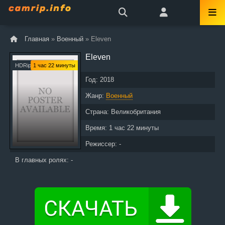
Главная
»
Военный
» Eleven
Eleven
HDRip
1 час 22 минуты
Год:
2018
Жанр:
Военный
Страна:
Великобритания
Время:
1 час 22 минуты
Режиссер: -
В главных ролях: -