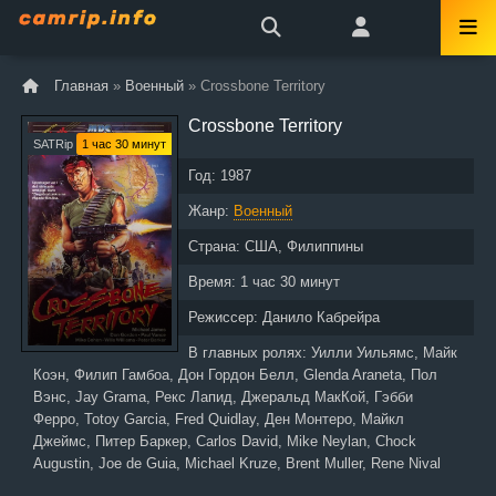
Главная
»
Военный
» Crossbone Territory
Crossbone Territory
SATRip
1 час 30 минут
Год:
1987
Жанр:
Военный
Страна:
США, Филиппины
Время:
1 час 30 минут
Режиссер:
Данило Кабрейра
В главных ролях:
Уилли Уильямс, Майк
Коэн, Филип Гамбоа, Дон Гордон Белл, Glenda Araneta, Пол
Вэнс, Jay Grama, Рекс Лапид, Джеральд МакКой, Гэбби
Ферро, Totoy Garcia, Fred Quidlay, Ден Монтеро, Майкл
Джеймс, Питер Баркер, Carlos David, Mike Neylan, Chock
Augustin, Joe de Guia, Michael Kruze, Brent Muller, Rene Nival