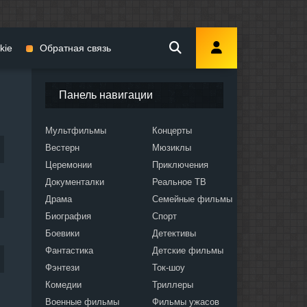
kie
Обратная связь
Панель навигации
Мультфильмы
Концерты
Вестерн
Мюзиклы
мы
Церемонии
Приключения
Документалки
Реальное ТВ
Драма
Семейные фильмы
Биография
Спорт
Боевики
Детективы
ослых
Фантастика
Детские фильмы
Фэнтези
Ток-шоу
Комедии
Триллеры
Военные фильмы
Фильмы ужасов