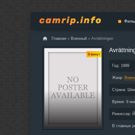
Филь
Главная
»
Военный
» Avrättningen
Мульт
Avrättnin
Вестер
9 минут
Церемо
Год:
1999
Докуме
Жанр:
Драма
Воен
Биогра
Страна:
Шве
Боевик
Фантас
Время:
9 ми
Фильмы
Режиссер:
Й
Общие
В главных 