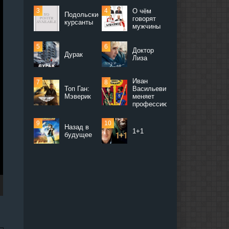
О чём
Подольские
говорят
курсанты
мужчины
Доктор
Дурак
Лиза
Иван
Топ Ган:
Васильевич
Мэверик
меняет
профессию
Назад в
1+1
будущее