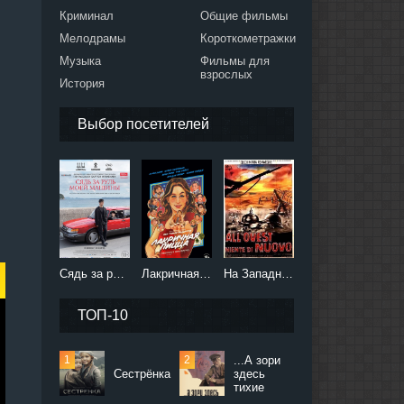
Криминал
Общие фильмы
Мелодрамы
Короткометражки
Музыка
Фильмы для
взрослых
История
Выбор посетителей
Сядь за руль моей машины (2021)
Лакричная пицца (2021)
На Западном фронте без перемен (2022)
ТОП-10
...А зори
Сестрёнка
здесь
тихие