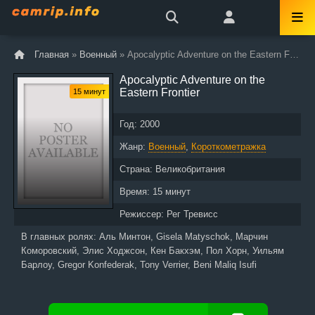
Главная
»
Военный
» Apocalyptic Adventure on the Eastern Frontier
Apocalyptic Adventure on the
Eastern Frontier
15 минут
Год:
2000
Жанр:
Военный
,
Короткометражка
Страна:
Великобритания
Время:
15 минут
Режиссер:
Рег Тревисс
В главных ролях:
Аль Минтон, Gisela Matyschok, Марчин
Коморовский, Элис Ходжсон, Кен Бакхэм, Пол Хорн, Уильям
Барлоу, Gregor Konfederak, Tony Verrier, Beni Maliq Isufi