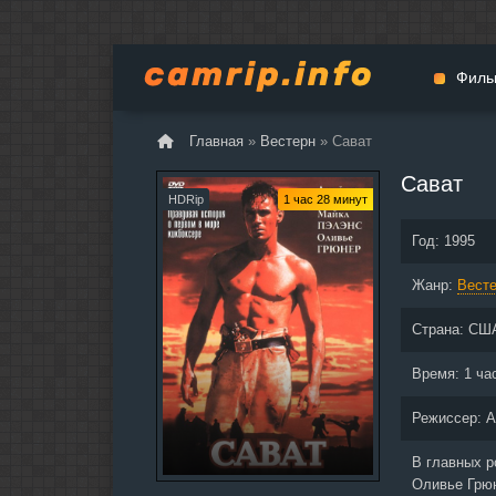
Филь
Главная
»
Вестерн
» Сават
Мульт
Сават
Вестер
HDRip
1 час 28 минут
Церемо
Год:
1995
Докуме
Жанр:
Драма
Вест
Биогра
Страна:
СШ
Боевик
Фантас
Время:
1 ча
Фильмы
Режиссер:
А
Общие
В главных 
Оливье Грюн