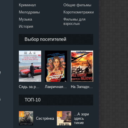
Криминал
Общие фильмы
Мелодрамы
Короткометражки
Музыка
Фильмы для
взрослых
История
Выбор посетителей
d
Сядь за руль моей машины (2021)
Лакричная пицца (2021)
На Западном фронте без перемен (2022)
й
ТОП-10
...А зори
Сестрёнка
здесь
тихие