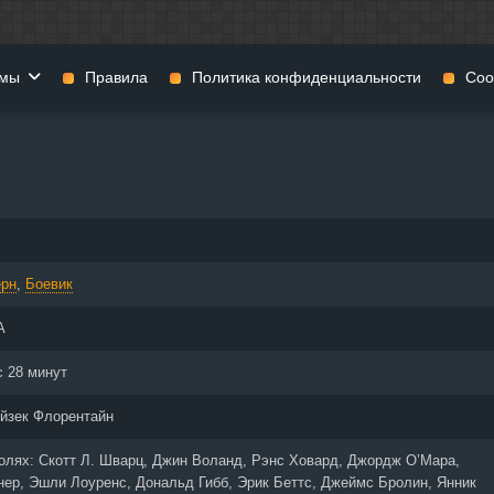
мы
Правила
Политика конфиденциальности
Coo
фильмы
Фэнтези
Мюзиклы
н
Комедии
Приключения
нии
Военные фильмы
Реальное ТВ
нталки
Криминал
Семейные филь
ерн
,
Боевик
Мелодрамы
Спорт
фия
Музыка
Детективы
А
и
История
Детские фильмы
тика
Концерты
Ток-шоу
с 28 минут
 ужасов
Триллеры
Фильмы для взр
йзек Флорентайн
 фильмы
Короткометражки
ролях:
Скотт Л. Шварц, Джин Воланд, Рэнс Ховард, Джордж О’Мара,
ер, Эшли Лоуренс, Дональд Гибб, Эрик Беттс, Джеймс Бролин, Янник