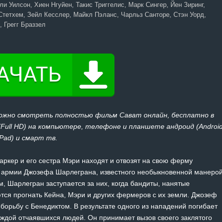
ли Уилсон, Хиен Нгуйен, Такис Триггелис, Марк Сингер, Йен Зиринг,
Стетхем, Зейл Кесслер, Майкл Пэланс, Чарльз Санторе, Стэн Уорд,
 Грегг Браззел
можно смотреть полностью фильм Сават онлайн, бесплатно в
 (Full HD) на компьютере, телефоне и планшете андроид (Androi
iPad) и смарт тв.
аркер и его сестра Мэри находят и отвозят на свою ферму
 армии Джозефа Шарлеграна, известного необыкновенной манеро
м, Шарлегран заступается за них, когда бандиты, нанятые
ся прогнать Кейна, Мэри и других фермеров с их земли. Джозеф
борьбу с Бенедиктом. В результате одного из нападений погибает
ждой отчаявшихся людей. Он принимает вызов своего заклятого