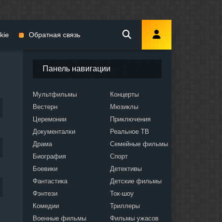
kie
Обратная связь
Панель навигации
Мультфильмы
Концерты
Вестерн
Мюзиклы
мы
Церемонии
Приключения
Документалки
Реальное ТВ
Драма
Семейные фильмы
Биография
Спорт
Боевики
Детективы
ослых
Фантастика
Детские фильмы
Фэнтези
Ток-шоу
Комедии
Триллеры
Военные фильмы
Фильмы ужасов