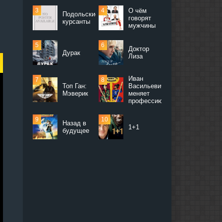
О чём
Подольские
говорят
курсанты
мужчины
Доктор
Дурак
Лиза
Иван
Топ Ган:
Васильевич
Мэверик
меняет
профессию
Назад в
1+1
будущее