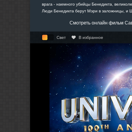
врага - наемного убийцы Бенедикта, великол
Люди Бенедикта берут Мэри в заложницы, и Ша
Смотреть онлайн фильм Сав
Свет
В избранное