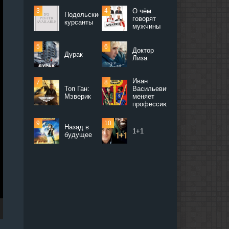
О чём
Подольские
говорят
курсанты
мужчины
Доктор
Дурак
Лиза
Иван
Топ Ган:
Васильевич
Мэверик
меняет
профессию
Назад в
1+1
будущее