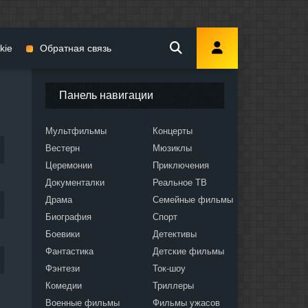
kie
Обратная связь
Панель навигации
Мультфильмы
Концерты
Вестерн
Мюзиклы
мы
Церемонии
Приключения
Документалки
Реальное ТВ
Драма
Семейные фильмы
Биография
Спорт
Боевики
Детективы
ослых
Фантастика
Детские фильмы
Фэнтези
Ток-шоу
Комедии
Триллеры
Военные фильмы
Фильмы ужасов