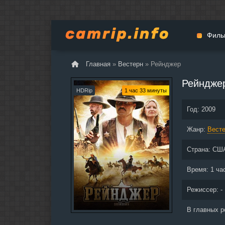
Филь
Главная
»
Вестерн
» Рейнджер
Мульт
Рейндже
Вестер
HDRip
1 час 33 минуты
Церемо
Год:
2009
Докуме
Жанр:
Драма
Вест
Биогра
Страна:
СШ
Боевик
Фантас
Время:
1 ча
Фильмы
Режиссер: -
Общие
В главных р