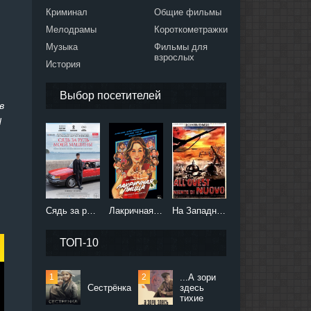
Криминал
Общие фильмы
Мелодрамы
Короткометражки
Музыка
Фильмы для
взрослых
История
Выбор посетителей
в
d
Сядь за руль моей машины (2021)
Лакричная пицца (2021)
На Западном фронте без перемен (2022)
ТОП-10
...А зори
Сестрёнка
здесь
тихие