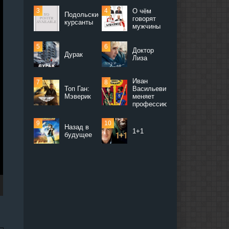
О чём
Подольские
говорят
курсанты
мужчины
Доктор
Дурак
Лиза
Иван
Топ Ган:
Васильевич
Мэверик
меняет
профессию
Назад в
1+1
будущее