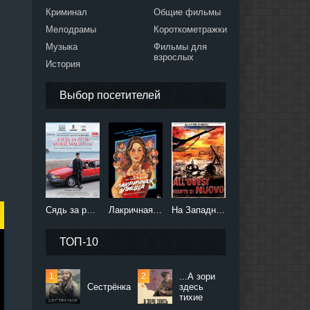
Криминал
Общие фильмы
Мелодрамы
Короткометражки
Музыка
Фильмы для
взрослых
История
Выбор посетителей
Сядь за руль моей машины (2021)
Лакричная пицца (2021)
На Западном фронте без перемен (2022)
ТОП-10
...А зори
Сестрёнка
здесь
тихие