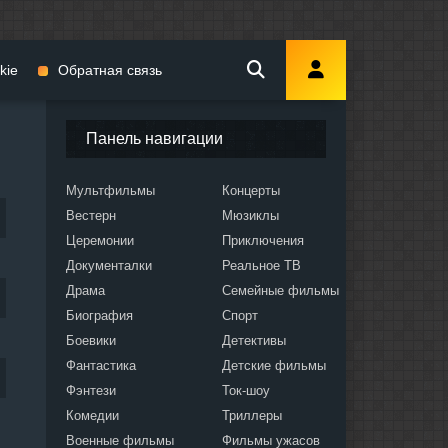
kie
Обратная связь
Панель навигации
Мультфильмы
Концерты
Вестерн
Мюзиклы
мы
Церемонии
Приключения
Документалки
Реальное ТВ
Драма
Семейные фильмы
Биография
Спорт
Боевики
Детективы
ослых
Фантастика
Детские фильмы
Фэнтези
Ток-шоу
Комедии
Триллеры
Военные фильмы
Фильмы ужасов