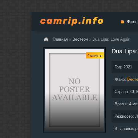
Филь
Главная
»
Вестерн
» Dua Lipa: Love Again
Мульт
Dua Lipa:
Вестер
4 минуты
Церемо
Год:
2021
Докуме
Жанр:
Драма
Вест
Биогра
Страна:
СШ
Боевик
Фантас
Время:
4 ми
Фильмы
Режиссер:
Л
Общие
В главных 