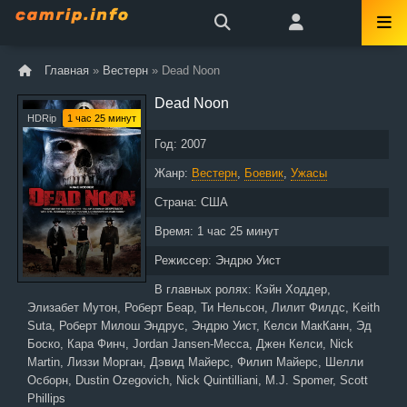
Главная
»
Вестерн
» Dead Noon
Dead Noon
HDRip
1 час 25 минут
Год:
2007
Жанр:
Вестерн
,
Боевик
,
Ужасы
Страна:
США
Время:
1 час 25 минут
Режиссер:
Эндрю Уист
В главных ролях:
Кэйн Ходдер,
Элизабет Мутон, Роберт Беар, Ти Нельсон, Лилит Филдс, Keith
Suta, Роберт Милош Эндрус, Эндрю Уист, Келси МакКанн, Эд
Боско, Кара Финч, Jordan Jansen-Mecca, Джен Келси, Nick
Martin, Лиззи Морган, Дэвид Майерс, Филип Майерс, Шелли
Осборн, Dustin Ozegovich, Nick Quintilliani, M.J. Spomer, Scott
Phillips