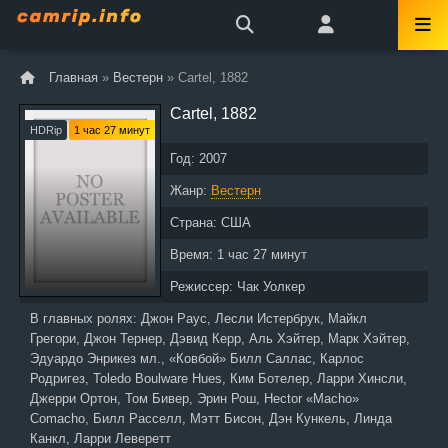
Главная
»
Вестерн
» Cartel, 1882
Cartel, 1882
HDRip
1 час 27 минут
Год:
2007
Жанр:
Вестерн
Страна:
США
Время:
1 час 27 минут
Режиссер:
Чак Уолкер
В главных ролях:
Джон Раус, Лесли Истербрук, Майкл
Грегори, Джон Тернер, Дэвид Керр, Аль Хэйтер, Марк Хэйтер,
Эдуардо Энрикез мл., «Ковбой» Билл Саллас, Карлос
Родригез, Toledo Boulware Hues, Ким Ботелер, Ларри Хинсли,
Джерри Ортон, Том Бивер, Эрин Рош, Hector «Macho»
Comacho, Билл Расселл, Мэтт Бисон, Дэн Кункель, Линда
Канкл, Ларри Леверетт