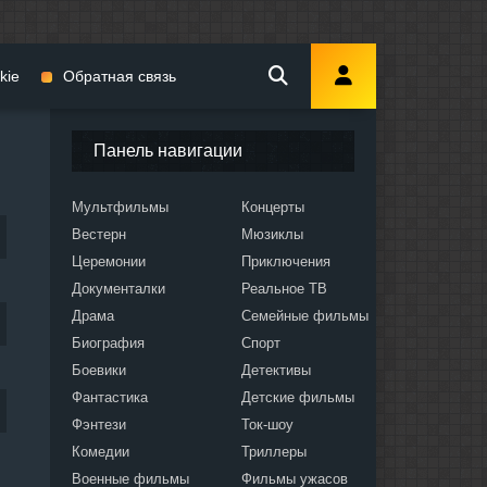
kie
Обратная связь
Панель навигации
Мультфильмы
Концерты
Вестерн
Мюзиклы
мы
Церемонии
Приключения
Документалки
Реальное ТВ
Драма
Семейные фильмы
Биография
Спорт
Боевики
Детективы
ослых
Фантастика
Детские фильмы
Фэнтези
Ток-шоу
Комедии
Триллеры
Военные фильмы
Фильмы ужасов