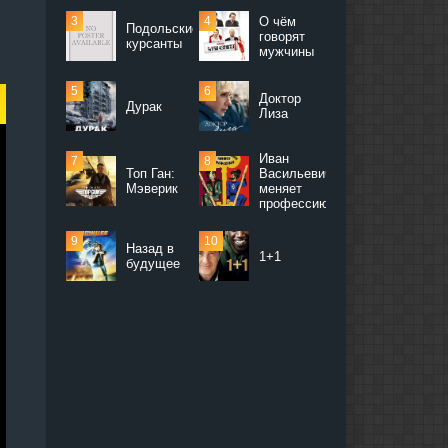
О чём
Подольские
говорят
курсанты
мужчины
Доктор
Дурак
Лиза
Иван
Топ Ган:
Васильевич
Мэверик
меняет
профессию
Назад в
1+1
будущее