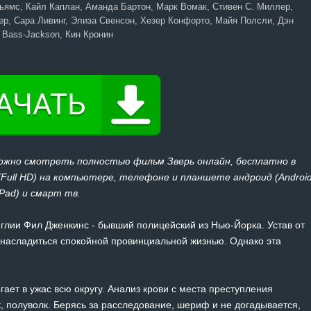
ямс, Кайл Каплан, Аманда Бартон, Марк Вомак, Стивен С. Миллер,
р, Сара Ливинг, Элиза Свенсон, Хезер Конфорто, Майя Полсли, Дэн
 Bass-Jackson, Кин Кронин
можно смотреть полностью фильм Зверь онлайн, бесплатно в
 (Full HD) на компьютере, телефоне и планшете андроид (Androi
iPad) и смарт тв.
глии Фил Дженкинс - бывший полицейский из Нью-Йорка. Устав от
 насладиться спокойной провинциальной жизнью. Однако эта
ает в ужас всю округу. Анализ крови с места преступления
ек, полуволк. Берясь за расследование, шериф и не догадывается,