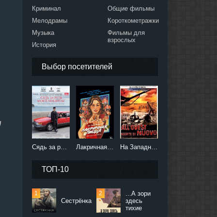
Криминал
Общие фильмы
Мелодрамы
Короткометражки
Музыка
Фильмы для
взрослых
История
Выбор посетителей
d
Сядь за руль моей машины (2021)
Лакричная пицца (2021)
На Западном фронте без перемен (2022)
ТОП-10
...А зори
Сестрёнка
здесь
тихие