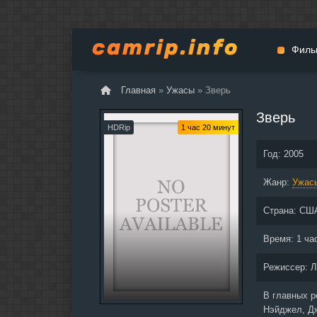
Филь
Главная
»
Ужасы
» Зверь
Мульт
Зверь
Вестер
HDRip
1 час 20 минут
Церемо
Год:
2005
Докуме
Жанр:
Драма
Ужас
Биогра
Страна:
СШ
Боевик
Фантас
Время:
1 ча
Фильмы
Режиссер:
Л
Общие
В главных 
Нэйджел, Дж