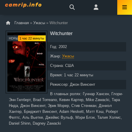
Главная
»
Ужасы
» Witchunter
Witchunter
HDRip
1 час 22 минуты
Год:
2002
Жанр:
Ужасы
Страна:
США
Время:
1 час 22 минуты
Режиссер:
Джон Винсент
В главных ролях:
Гуннар Хансен, Глори-
Энн Гилберт, Brad Torreano, Кевин Картер, Mike Zawacki, Тара
Нида, Джон Винсент, Эрик Морер, Стив Стенман, Дэниэл
Хантер, Бриджитт Винсент, Adam Heskett, Мэтт Кэш, Роберт
Фелтс, Аль Вьетке, Джеймс Вульф, Мэри Блэк, Талия Холмс,
Daniel Shinn, Dagney Zawacki