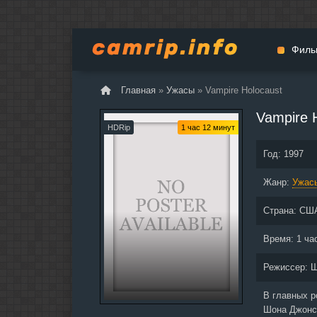
Филь
Главная
»
Ужасы
» Vampire Holocaust
Мульт
Vampire 
Вестер
HDRip
1 час 12 минут
Церемо
Год:
1997
Докуме
Жанр:
Драма
Ужас
Биогра
Страна:
СШ
Боевик
Фантас
Время:
1 ча
Фильмы
Режиссер:
Ш
Общие
В главных 
Шона Джонс,