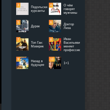
О чём
Подольские
говорят
курсанты
мужчины
Доктор
Дурак
Лиза
Иван
Топ Ган:
Васильевич
Мэверик
меняет
профессию
Назад в
1+1
будущее