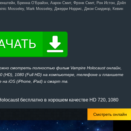
нштейн, Бренна О’Брайэн, Аарон Смит, Фрэнк Смит, Рон Истон, Дэйл
inic Mosseley, Mark Mosseley, Джерри Норрис, Джои Скидмор, Кевин
ожно смотреть полностью фильм Vampire Holocaust онлайн,
20 (HD), 1080 (Full HD) на компьютере, телефоне и планшете
 на iOS (iPhone, iPad) и смарт тв.
olocaust бесплатно в хорошем качестве HD 720, 1080
Смотреть онлайн