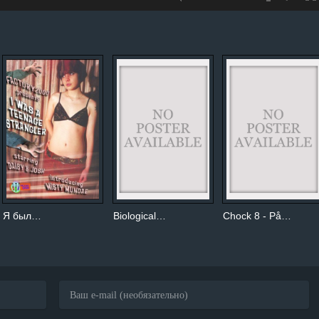
Я был…
Biological…
Chock 8 - På…