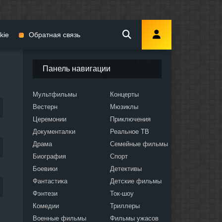
kie
Обратная связь
Панель навигации
Мультфильмы
Концерты
Вестерн
Мюзиклы
мы
Церемонии
Приключения
Документалки
Реальное ТВ
Драма
Семейные фильмы
Биография
Спорт
Боевики
Детективы
ослых
Фантастика
Детские фильмы
Фэнтези
Ток-шоу
Комедии
Триллеры
Военные фильмы
Фильмы ужасов