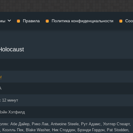
мы
Правила
Политика конфиденциальности
Coo
фильмы
Фэнтези
Мюзиклы
Holocaust
н
Комедии
Приключения
нии
Военные фильмы
Реальное ТВ
нталки
Криминал
Семейные филь
ы
Мелодрамы
Спорт
фия
Музыка
Детективы
А
и
История
Детские фильмы
тика
Концерты
Ток-шоу
с 12 минут
 ужасов
Триллеры
Фильмы для взр
эйн Хэтфилд
 фильмы
Короткометражки
ролях:
Абе Дайер, Рико Лав, Antwoine Steele, Рут Адамс, Уолтер Стюарт,
 Коэлль Пек, Blake Washer, Ник Стодден, Брэнди Гордон, Pat Stodden,