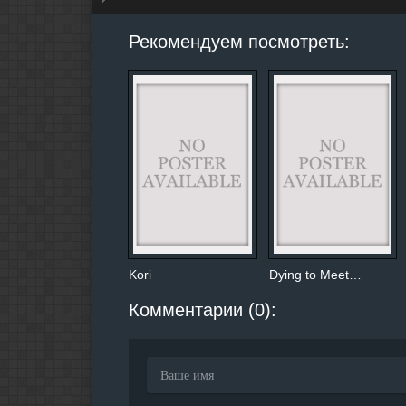
hd2160
hd1440
highres
hd1080
hd720
large
medium
small
tiny
Рекомендуем посмотреть:
Kori
Dying to Meet…
Комментарии (0):