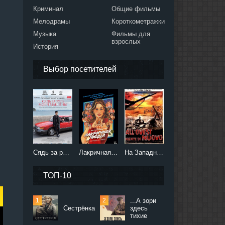
Криминал
Общие фильмы
Мелодрамы
Короткометражки
Музыка
Фильмы для
взрослых
История
Выбор посетителей
Сядь за руль моей машины (2021)
Лакричная пицца (2021)
На Западном фронте без перемен (2022)
ТОП-10
...А зори
Сестрёнка
здесь
тихие