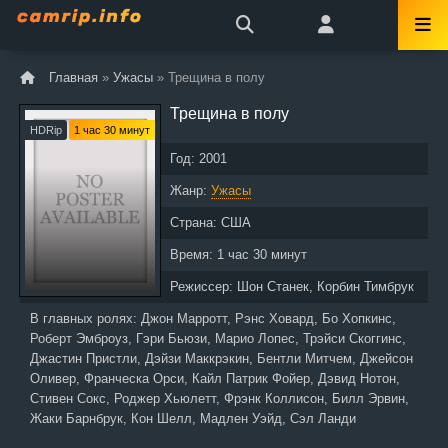
Главная
»
Ужасы
» Трещина в полу
Трещина в полу
HDRip
1 час 30 минут
Год:
2001
Жанр:
Ужасы
Страна:
США
Время:
1 час 30 минут
Режиссер:
Шон Станек, Корбин Тимбрук
В главных ролях:
Джон Марротт, Рэнс Ховард, Бо Хопкинс,
Роберт Эмброуз, Гэри Бьюзи, Марио Лопес, Трэйси Скоггинс,
Джастин Пристли, Дэйзи Маккрэкин, Бентли Митчем, Джейсон
Оливер, Франческа Орси, Кайл Патрик Фойер, Дэвид Нотон,
Стивен Сокс, Роджер Хьюлетт, Фрэнк Коллисон, Билл Эрвин,
Жаки Барнбрук, Кон Шелл, Мадлен Уэйд, Сэл Ланди