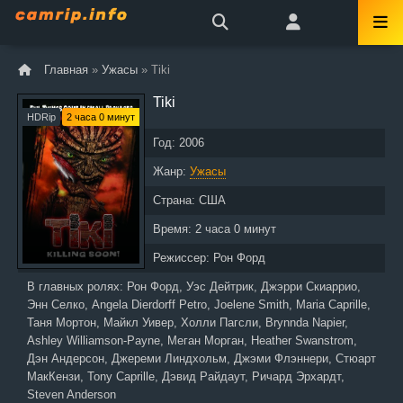
Главная
»
Ужасы
» Tiki
Tiki
HDRip
2 часа 0 минут
Год:
2006
Жанр:
Ужасы
Страна:
США
Время:
2 часа 0 минут
Режиссер:
Рон Форд
В главных ролях:
Рон Форд, Уэс Дейтрик, Джэрри Скиаррио,
Энн Селко, Angela Dierdorff Petro, Joelene Smith, Maria Caprille,
Таня Мортон, Майкл Уивер, Холли Пагсли, Brynnda Napier,
Ashley Williamson-Payne, Меган Морган, Heather Swanstrom,
Дэн Андерсон, Джереми Линдхольм, Джэми Флэннери, Стюарт
МакКензи, Tony Caprille, Дэвид Райдаут, Ричард Эрхардт,
Steven Anderson