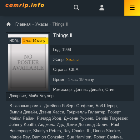
Главная
»
Ужасы
» Things II
Things II
HDRip
1 час 19 минут
Год:
1998
Жанр:
Ужасы
Страна:
США
Время:
1 час 19 минут
Режиссер:
Дэннис Дивайн, Стив
Джарвис, Майк Боулер
В главных ролях:
Джейсон Роберт Стефенс, Боб Шерер,
Эмили Дивайн, Дэвид Хасси, Гэбриэлль Галантер, Роберт
Майкл Райан, Ричард Уорд, Джоэнн Рубино, Dennis Tragesser,
Johnny Keatth, Анджела Идс, Джим Дональд Эллис, Paul
Hasenyager, Sharilyn Peters, Ray Charles III, Donna Stocker,
Margie Rey, Damion Gonzalez, Sue Hamilton, Robert Caslava,