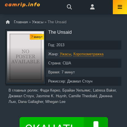
Главная
»
Ужасы
» The Unsaid
The Unsaid
7 минут
Год:
2013
Жанр:
Ужасы
,
Короткометражка
Страна:
США
Время:
7 минут
Режиссер:
Джамал Стоун
В главных ролях:
Фади Керко, Брайан Уильямс, Latresa Baker,
Джамал Стоун, Jasmine K. Huynh, Camille Theobald, Джинна
Лью, Dana Gallagher, Mhegan Lee