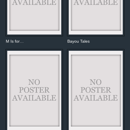
M Is for…
Bayou Tales