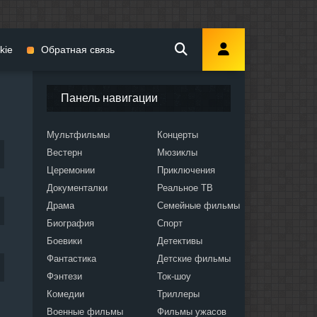
kie
Обратная связь
Панель навигации
Мультфильмы
Концерты
Вестерн
Мюзиклы
мы
Церемонии
Приключения
Документалки
Реальное ТВ
Драма
Семейные фильмы
Биография
Спорт
Боевики
Детективы
ослых
Фантастика
Детские фильмы
Фэнтези
Ток-шоу
Комедии
Триллеры
Военные фильмы
Фильмы ужасов