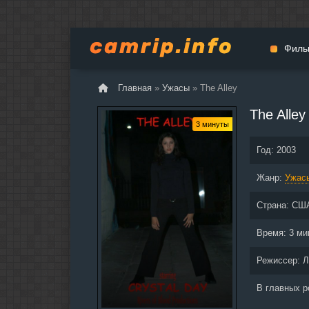
Филь
Главная
»
Ужасы
» The Alley
Мульт
The Alley
Вестер
3 минуты
Церемо
Год:
2003
Докуме
Жанр:
Драма
Ужас
Биогра
Страна:
СШ
Боевик
Фантас
Время:
3 ми
Фильмы
Режиссер:
Л
Общие
В главных 