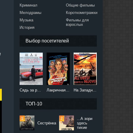
Криминал
Общие фильмы
Мелодрамы
Короткометражки
Музыка
Фильмы для
взрослых
История
Выбор посетителей
d
Сядь за руль моей машины (2021)
Лакричная пицца (2021)
На Западном фронте без перемен (2022)
ТОП-10
...А зори
Сестрёнка
здесь
тихие