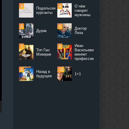
О чём
Подольские
говорят
курсанты
мужчины
Доктор
Дурак
Лиза
Иван
Топ Ган:
Васильевич
Мэверик
меняет
профессию
Назад в
1+1
будущее