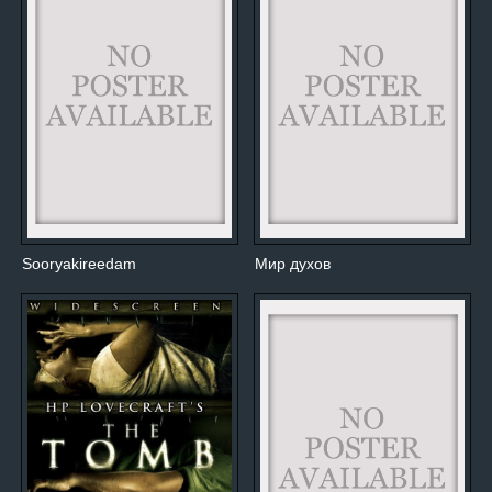
Sooryakireedam
Мир духов