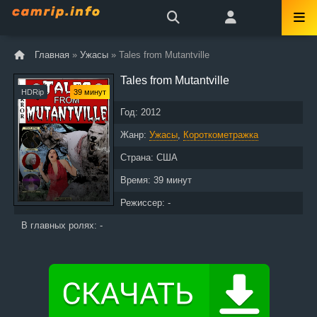
Главная
»
Ужасы
» Tales from Mutantville
Tales from Mutantville
HDRip
39 минут
Год:
2012
Жанр:
Ужасы
,
Короткометражка
Страна:
США
Время:
39 минут
Режиссер: -
В главных ролях: -