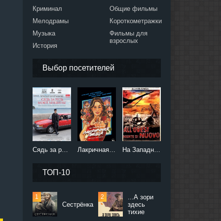
Криминал
Общие фильмы
Мелодрамы
Короткометражки
Музыка
Фильмы для
взрослых
История
Выбор посетителей
Сядь за руль моей машины (2021)
Лакричная пицца (2021)
На Западном фронте без перемен (2022)
ТОП-10
...А зори
Сестрёнка
здесь
тихие