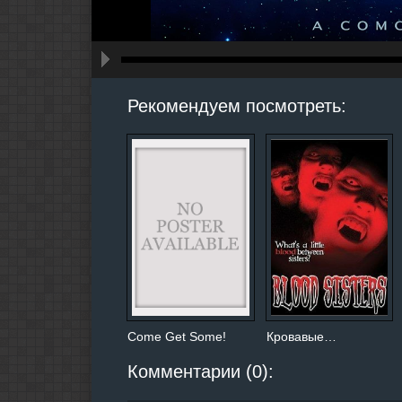
hd2160
hd1440
highres
hd1080
hd720
large
medium
small
tiny
Рекомендуем посмотреть:
Come Get Some!
Кровавые…
Комментарии (0):