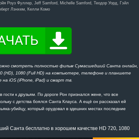
ойя Роуз Фуллер, Jeff Samford, Michelle Samford, Теодор Уорд, Гэйл
оберт Лэнхем, Келли Комо
 можно смотреть полностью фильм Сумасшедший Санта онлайн,
20 (HD), 1080 (Full HD) на компьютере, телефоне и планшете
 на iOS (iPhone, iPad) и смарт тв.
 гости к друзьям. По дороге Рон признался жене, что все
ольку с детства боялся Санта Клауса. А ещё он рассказал ей
ьяка-убийцу, который орудовал в здешних местах последние
ий Санта бесплатно в хорошем качестве HD 720, 1080