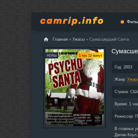
Филь
Главная
»
Ужасы
» Сумасшедший Санта
Мульт
Сумасше
Вестер
HDRip
1 час 12 минут
Церемо
Год:
2003
Докуме
Жанр:
Драма
Ужас
Биогра
Страна:
СШ
Боевик
Фантас
Время:
1 ча
Фильмы
Режиссер:
П
Общие
В главных 
Дилан Коул,