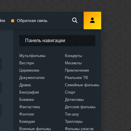
kie
Обратная связь
Панель навигации
Мультфильмы
Концерты
Вестерн
Мюзиклы
мы
Церемонии
Приключения
Документалки
Реальное ТВ
Драма
Семейные фильмы
Биография
Спорт
Боевики
Детективы
ослых
Фантастика
Детские фильмы
Фэнтези
Ток-шоу
Комедии
Триллеры
Военные фильмы
Фильмы ужасов