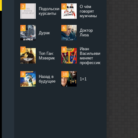
О чём
Подольские
говорят
курсанты
мужчины
Доктор
Дурак
Лиза
Иван
Топ Ган:
Васильевич
Мэверик
меняет
профессию
Назад в
1+1
будущее