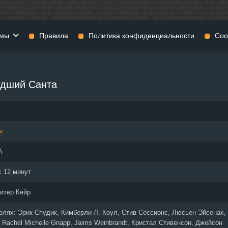
мы
Правила
Политика конфиденциальности
Coo
фильмы
Фэнтези
Мюзиклы
дший Санта
н
Комедии
Приключения
нии
Военные фильмы
Реальное ТВ
нталки
Криминал
Семейные филь
ы
Мелодрамы
Спорт
фия
Музыка
Детективы
А
и
История
Детские фильмы
тика
Концерты
Ток-шоу
с 12 минут
 ужасов
Триллеры
Фильмы для взр
итер Кейр
 фильмы
Короткометражки
ролях:
Эрик Спудик, Кимберли Л. Коул, Стив Сессионс, Люсьен Эйсенах,
 Rachel Michelle Gnapp, Jaims Weinbrandt, Кристал Стивенсон, Джейсон