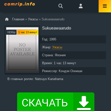
Главная
»
Ужасы
» Sukueawaarudo
Sukueawaarudo
HDRip
1 час 13 минут
Год:
1995
Жанр:
Ужасы
Страна:
Япония
Время:
1 час 13 минут
Режиссер:
Кэндзи Оониши
В главных ролях:
Natsuyo Kanahama