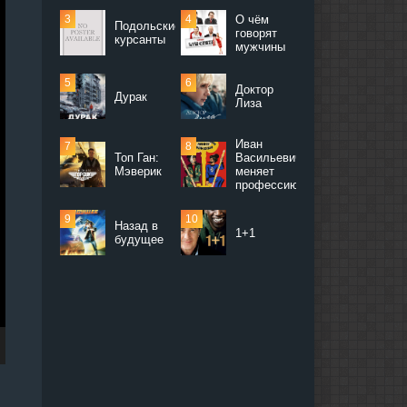
О чём
Подольские
говорят
курсанты
мужчины
Доктор
Дурак
Лиза
Иван
Топ Ган:
Васильевич
Мэверик
меняет
профессию
Назад в
1+1
будущее