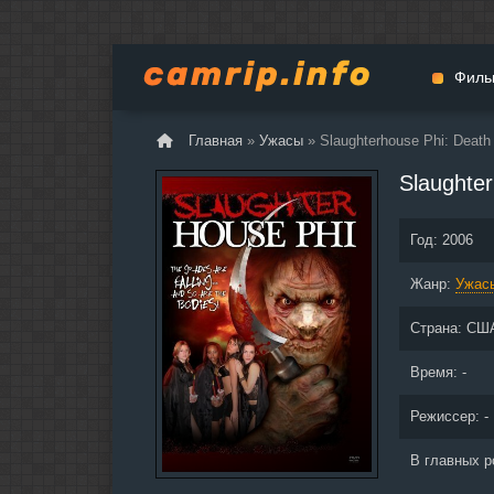
Филь
Главная
»
Ужасы
» Slaughterhouse Phi: Death 
Мульт
Slaughter
Вестер
Церемо
Год:
2006
Докуме
Жанр:
Драма
Ужас
Биогра
Страна:
СШ
Боевик
Фантас
Время: -
Фильмы
Режиссер: -
Общие
В главных р