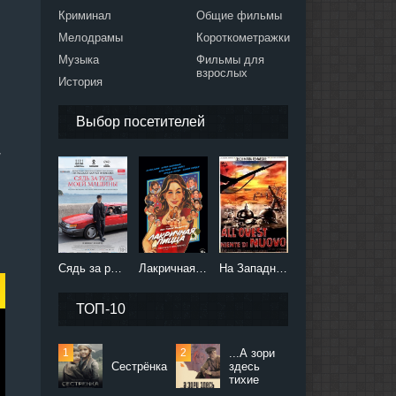
Криминал
Общие фильмы
Мелодрамы
Короткометражки
Музыка
Фильмы для
взрослых
История
Выбор посетителей
и
Сядь за руль моей машины (2021)
Лакричная пицца (2021)
На Западном фронте без перемен (2022)
ТОП-10
...А зори
Сестрёнка
здесь
тихие