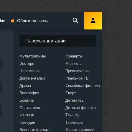
kie
Обратная связь
Панель навигации
Мультфильмы
Концерты
Вестерн
Мюзиклы
мы
Церемонии
Приключения
Документалки
Реальное ТВ
Драма
Семейные фильмы
Биография
Спорт
Боевики
Детективы
ослых
Фантастика
Детские фильмы
Фэнтези
Ток-шоу
Комедии
Триллеры
Военные фильмы
Фильмы ужасов