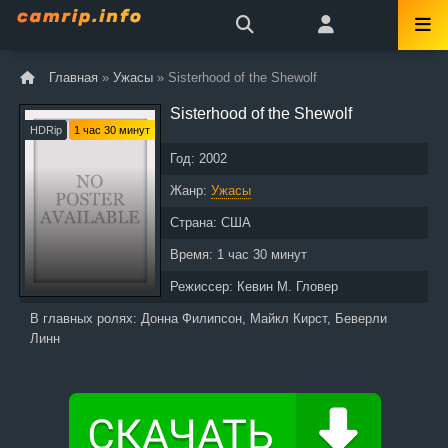
Главная
»
Ужасы
» Sisterhood of the Shewolf
Sisterhood of the Shewolf
HDRip
1 час 30 минут
Год:
2002
Жанр:
Ужасы
Страна:
США
Время:
1 час 30 минут
Режиссер:
Кевин М. Гловер
В главных ролях:
Донна Филипсон, Майкл Кирст, Беверли
Линн