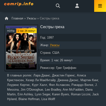
Главная
»
Ужасы
» Сестры греха
Сестры греха
HDRip
1 час 26 минут
Год:
1997
Жанр:
Ужасы
Страна:
США
Время:
1 час 26 минут
Режиссер:
Грег Гриффин
В главных ролях:
Лара Даанс, Джастин Горенс, Алиса
Кристенсен, Хезер Ли МакИнтайр, Дженна Джонс, Мартин Кинг,
Лоуренс Кертис, Курт Халл, Фил Аслаксен, Рикардо Вилке, J.
Messina, Jim O'Donoghue, Lee Bradley, Ann McFadden, Dana
Martin, Erin Ashley, Lynn Seger, Karen Byers, Roman Liccini, Jack
Hyland, Blaine Hoffman, Lisa Wolff