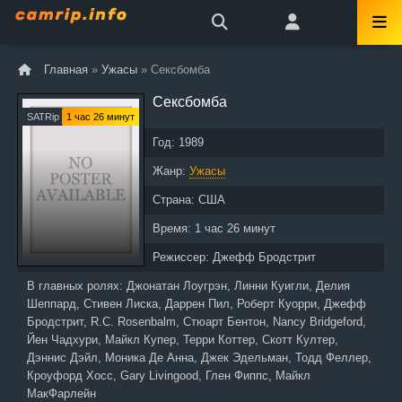
Главная
»
Ужасы
» Сексбомба
Сексбомба
SATRip
1 час 26 минут
Год:
1989
Жанр:
Ужасы
Страна:
США
Время:
1 час 26 минут
Режиссер:
Джефф Бродстрит
В главных ролях:
Джонатан Лоугрэн, Линни Куигли, Делия
Шеппард, Стивен Лиска, Даррен Пил, Роберт Куорри, Джефф
Бродстрит, R.C. Rosenbalm, Стюарт Бентон, Nancy Bridgeford,
Йен Чадхури, Майкл Купер, Терри Коттер, Скотт Култер,
Дэннис Дэйл, Моника Де Анна, Джек Эдельман, Тодд Феллер,
Кроуфорд Хосс, Gary Livingood, Глен Фиппс, Майкл
МакФарлейн