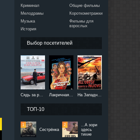
Криминал
Общие фильмы
Мелодрамы
Короткометражки
Музыка
Фильмы для
взрослых
История
Выбор посетителей
Сядь за руль моей машины (2021)
Лакричная пицца (2021)
На Западном фронте без перемен (2022)
ТОП-10
...А зори
Сестрёнка
здесь
тихие