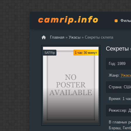
Филь
Главная
»
Ужасы
» Секреты склепа
Мульт
Секреты 
Вестер
SATRip
1 час 30 минут
Церемо
Год:
1989
Докуме
Жанр:
Драма
Ужас
Биогра
Страна:
СШ
Боевик
Фантас
Время:
1 ча
Фильмы
Режиссер:
Д
Общие
В главных 
Бэраш, Гилб