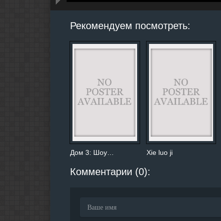
hd2160
hd1440
highres
hd1080
hd720
large
medium
small
tiny
Рекомендуем посмотреть:
Дом 3: Шоу…
Xie luo ji
Комментарии (0):