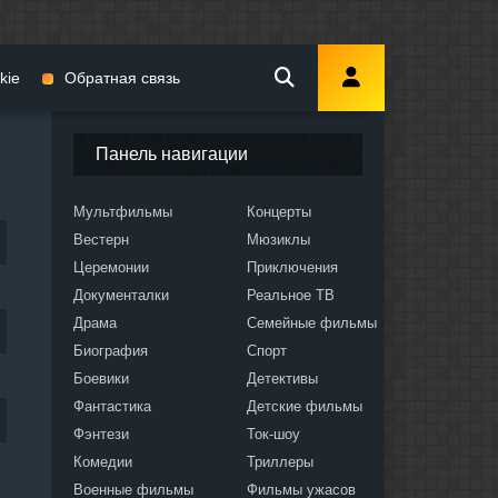
kie
Обратная связь
Панель навигации
Мультфильмы
Концерты
Вестерн
Мюзиклы
мы
Церемонии
Приключения
Документалки
Реальное ТВ
Драма
Семейные фильмы
Биография
Спорт
Боевики
Детективы
ослых
Фантастика
Детские фильмы
Фэнтези
Ток-шоу
Комедии
Триллеры
Военные фильмы
Фильмы ужасов