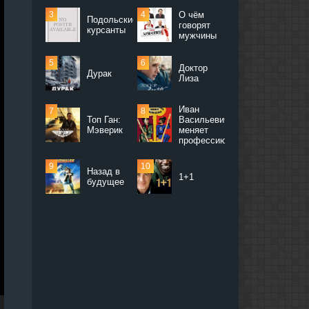
О чём
Подольские
говорят
курсанты
мужчины
Доктор
Дурак
Лиза
Иван
Топ Ган:
Васильевич
Мэверик
меняет
профессию
Назад в
1+1
будущее