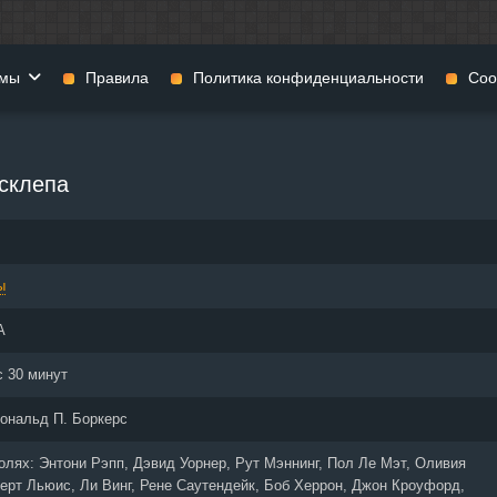
мы
Правила
Политика конфиденциальности
Coo
фильмы
Фэнтези
Мюзиклы
склепа
н
Комедии
Приключения
нии
Военные фильмы
Реальное ТВ
нталки
Криминал
Семейные филь
ы
Мелодрамы
Спорт
фия
Музыка
Детективы
А
и
История
Детские фильмы
тика
Концерты
Ток-шоу
с 30 минут
 ужасов
Триллеры
Фильмы для взр
ональд П. Боркерс
 фильмы
Короткометражки
ролях:
Энтони Рэпп, Дэвид Уорнер, Рут Мэннинг, Пол Ле Мэт, Оливия
ерт Льюис, Ли Винг, Рене Саутендейк, Боб Херрон, Джон Кроуфорд,