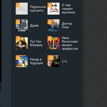
О чём
Подольские
говорят
курсанты
мужчины
Доктор
Дурак
Лиза
Иван
Топ Ган:
Васильевич
Мэверик
меняет
профессию
Назад в
1+1
будущее