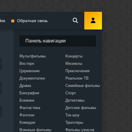
kie
Обратная связь
Панель навигации
Мультфильмы
Концерты
Вестерн
Мюзиклы
мы
Церемонии
Приключения
Документалки
Реальное ТВ
Драма
Семейные фильмы
Биография
Спорт
Боевики
Детективы
ослых
Фантастика
Детские фильмы
Фэнтези
Ток-шоу
Комедии
Триллеры
Военные фильмы
Фильмы ужасов