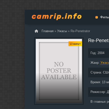
Филь
Главная
»
Ужасы
» Re-Penetrator
Мульт
Re-Penet
Вестер
13 минут
Церемо
Год:
2004
Докуме
Жанр:
Драма
Ужас
Биогра
Страна:
СШ
Боевик
Фантас
Время:
13 м
Фильмы
Режиссер:
Д
Общие
В главных 