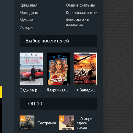
Криминал
Общие фильмы
Мелодрамы
Короткометражки
Музыка
Фильмы для
взрослых
История
Выбор посетителей
Сядь за руль моей машины (2021)
Лакричная пицца (2021)
На Западном фронте без перемен (2022)
ТОП-10
...А зори
Сестрёнка
здесь
тихие