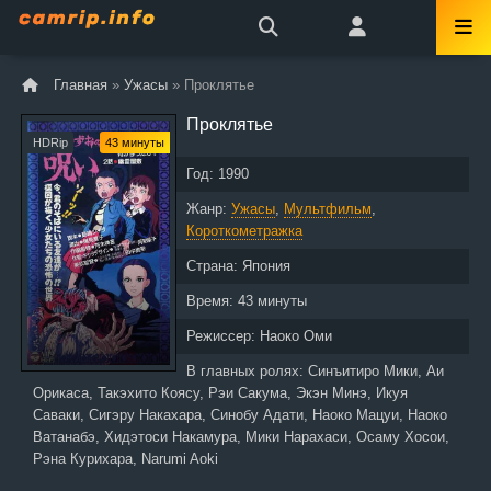
Главная
»
Ужасы
» Проклятье
Проклятье
HDRip
43 минуты
Год:
1990
Жанр:
Ужасы
,
Мультфильм
,
Короткометражка
Страна:
Япония
Время:
43 минуты
Режиссер:
Наоко Оми
В главных ролях:
Синъитиро Мики, Аи
Орикаса, Такэхито Коясу, Рэи Сакума, Экэн Минэ, Икуя
Саваки, Сигэру Накахара, Синобу Адати, Наоко Мацуи, Наоко
Ватанабэ, Хидэтоси Накамура, Мики Нарахаси, Осаму Хосои,
Рэна Курихара, Narumi Aoki