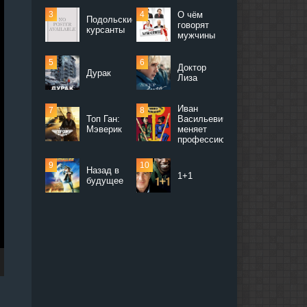
О чём
Подольские
говорят
курсанты
мужчины
Доктор
Дурак
Лиза
Иван
Топ Ган:
Васильевич
Мэверик
меняет
профессию
Назад в
1+1
будущее