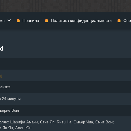
мы
Правила
Политика конфиденциальности
Coo
фильмы
Фэнтези
Мюзиклы
ed
н
Комедии
Приключения
нии
Военные фильмы
Реальное ТВ
нталки
Криминал
Семейные филь
ы
Мелодрамы
Спорт
фия
Музыка
Детективы
айзия
и
История
Детские фильмы
тика
Концерты
Ток-шоу
с 24 минуты
 ужасов
Триллеры
Фильмы для взр
ьярне Вонг
 фильмы
Короткометражки
ролях:
Шарифа Амани, Стив Яп, Ri-su Ha, Эмбер Чиа, Смит Вонг,
ю Ян Ян, Алан Юн