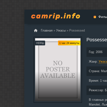
Филь
Главная
»
Ужасы
» Possessed
Мульт
Possess
Вестер
HDRip
1 час 24 минуты
Церемо
Год:
2006
Докуме
Жанр:
Драма
Ужас
Биогра
Страна:
Мал
Боевик
Фантас
Время:
1 ча
Фильмы
Режиссер:
Б
Общие
В главных 
Manolet, Ль