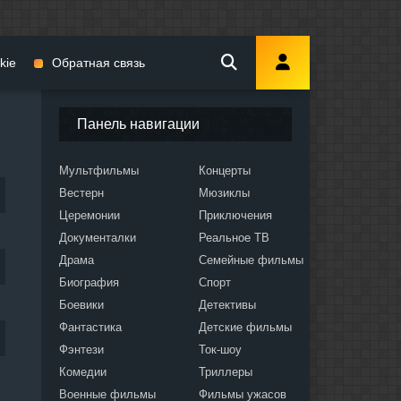
kie
Обратная связь
Панель навигации
Мультфильмы
Концерты
Вестерн
Мюзиклы
мы
Церемонии
Приключения
Документалки
Реальное ТВ
Драма
Семейные фильмы
Биография
Спорт
Боевики
Детективы
ослых
Фантастика
Детские фильмы
Фэнтези
Ток-шоу
Комедии
Триллеры
Военные фильмы
Фильмы ужасов