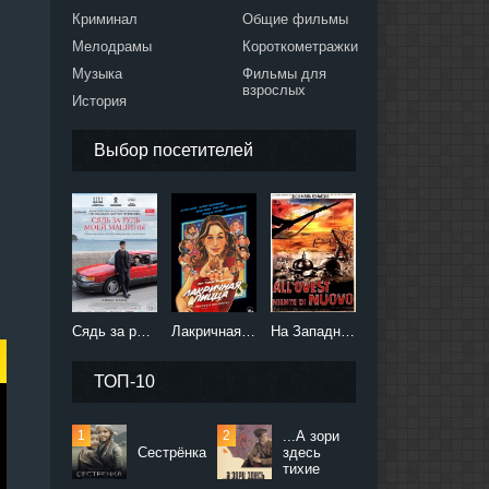
Криминал
Общие фильмы
Мелодрамы
Короткометражки
Музыка
Фильмы для
взрослых
История
Выбор посетителей
Сядь за руль моей машины (2021)
Лакричная пицца (2021)
На Западном фронте без перемен (2022)
ТОП-10
...А зори
Сестрёнка
здесь
тихие