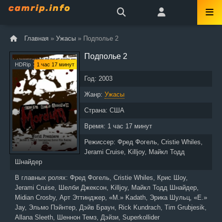
Главная
»
Ужасы
» Подполье 2
Подполье 2
HDRip
1 час 17 минут
Год:
2003
Жанр:
Ужасы
Страна:
США
Время:
1 час 17 минут
Режиссер:
Фред Фогель, Cristie Whiles,
Jerami Cruise, Killjoy, Майкл Тодд
Шнайдер
В главных ролях:
Фред Фогель, Cristie Whiles, Крис Шоу,
Jerami Cruise, Шелби Джексон, Killjoy, Майкл Тодд Шнайдер,
Midian Crosby, Арт Эттинджер, «M.» Kadath, Эрика Шульц, «E.»
Jay, Эльмо Пэйнтер, Дэйв Браун, Rick Kundrach, Tim Grubjesik,
Allana Sleeth, Шеннон Темз, Дэйзи, Superkollider