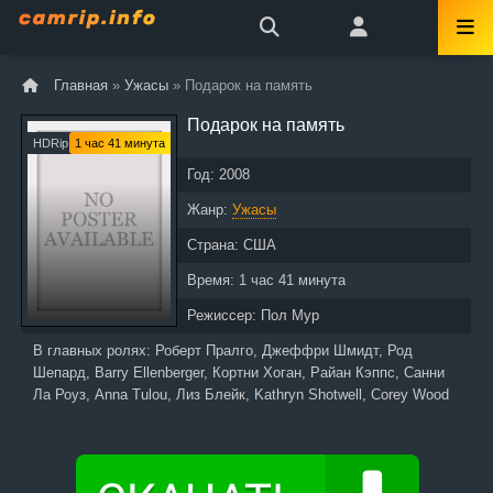
Главная
»
Ужасы
» Подарок на память
Подарок на память
HDRip
1 час 41 минута
Год:
2008
Жанр:
Ужасы
Страна:
США
Время:
1 час 41 минута
Режиссер:
Пол Мур
В главных ролях:
Роберт Пралго, Джеффри Шмидт, Род
Шепард, Barry Ellenberger, Кортни Хоган, Райан Кэппс, Санни
Ла Роуз, Anna Tulou, Лиз Блейк, Kathryn Shotwell, Corey Wood