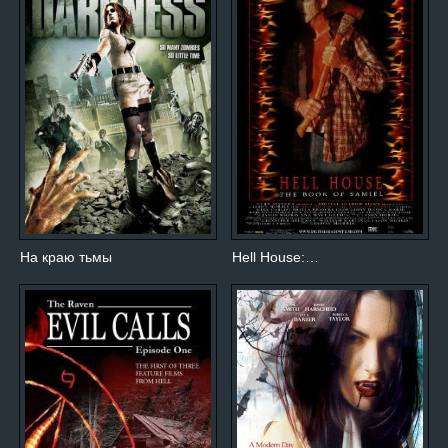
На краю тьмы
Hell House:…